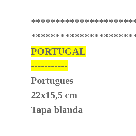
*********************
*********************
PORTUGAL
-----------
Portugues
22x15,5 cm
Tapa blanda