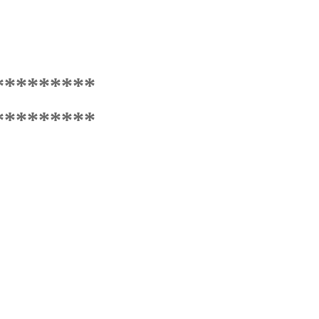
*********
*********