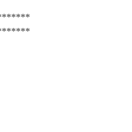
*******
*******