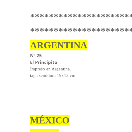
*********************
*********************
ARGENTINA
Nº 25
El Principito
Impreso en Argentina.
tapa semidura 19x12 cm
MÉXICO