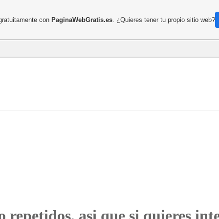
 gratuitamente con
PaginaWebGratis.es
. ¿Quieres tener tu propio sitio web?
o repetidos, asi que si quieres in