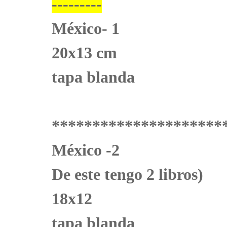
---------
México- 1
20x13 cm
tapa blanda
*********************
México -2
De este tengo 2 libros)
18x12
tapa blanda