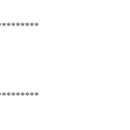
*********
*********