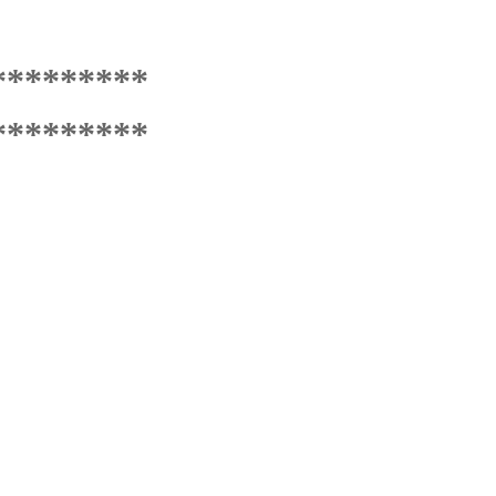
*********
*********