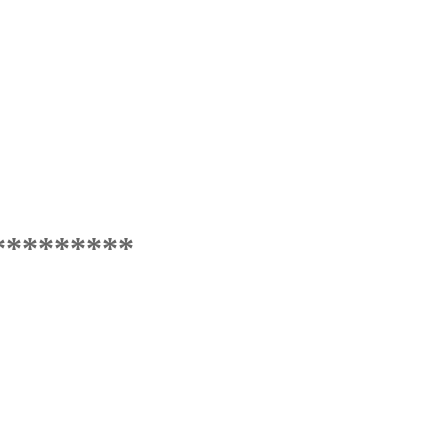
*********