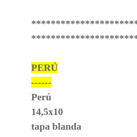
*********************
*********************
PERÚ
------
Perú
14,5x10
tapa blanda