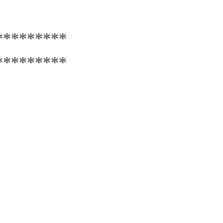
*********
*********