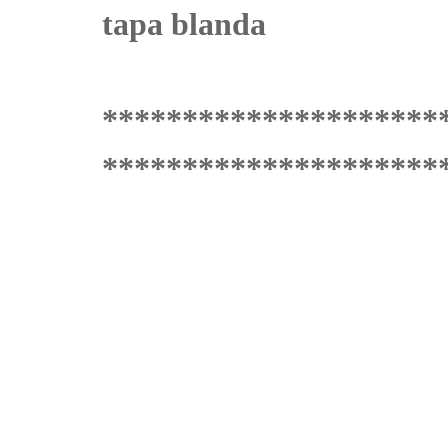
tapa blanda
*********************
*********************